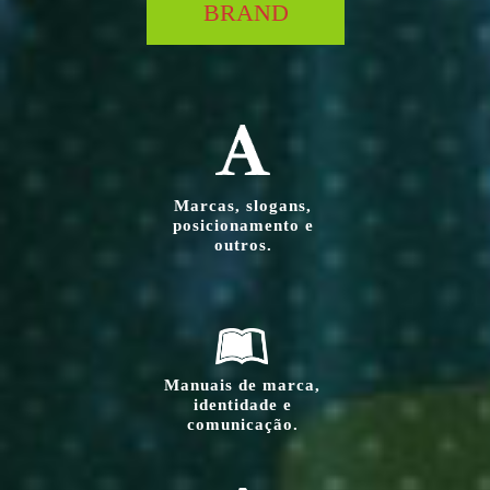
BRAND
erior:
Marcas, slogans,
as,
posicionamento e
ões,
outros.
tdoors,
inéis
outros.
Manuais de marca,
identidade e
, jingles
comunicação.
ários.