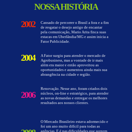
NOSSA HISTÓRIA
2002
Cansado de percorrer o Brasil a fora e a fim
de resgatar o desejo antigo de encantar
pela comunicação, Mario Arita finca suas
estacas em Uberlândia/MG e assim inicia a
Fator Publicidade.
2004
A Fator surgiu para atender o mercado de
Agrobusiness, mas a vontade de ir mais
além era maior e então aproveitou as
oportunidades e aumentou ainda mais sua
abrangência na cidade e região.
Renovação. Nesse ano, foram criados dois
2006
núcleos, on-line e estratégico, para atender
as novas demandas e entregar os melhores
resultados aos nossos clientes.
O Mercado Brasileiro estava adormecido e
foi um ano muito difícil para todas as
agências. E é nas dificuldades que surgem