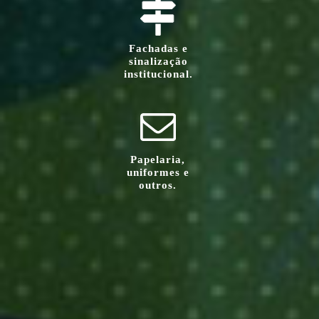
Fachadas e
sinalização
nais:
institucional.
nto de
formes,
nds para
indes e
ys.
Papelaria,
uniformes e
outros.
os:
mento,
mento e
amento.